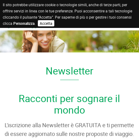
Il sito potrebbe utilizzare cookie o tecnologie simili, anche di terze parti, per
offrire servizi in linea con le tue preferenze. Puoi acconsentire a tali tecnologie
cliccando il pulsante “Accetta”. Per saperne di più o per gestire i tuoi consensi
clicca
Personalizza
.
Accetta
Newsletter
Racconti per sognare il
mondo
L'iscrizione alla Newsletter è GRATUITA e ti permette
di essere aggiornato sulle nostre proposte di viaggio.