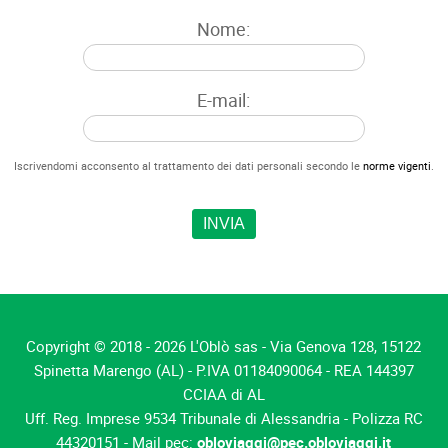
Nome:
E-mail:
Iscrivendomi acconsento al trattamento dei dati personali secondo le
norme vigenti
.
Copyright © 2018 - 2026 L'Oblò sas - Via Genova 128, 15122
Spinetta Marengo (AL) - P.IVA 01184090064 - REA 144397
CCIAA di AL
Uff. Reg. Imprese 9534 Tribunale di Alessandria - Polizza RC
44320151 - Mail pec:
obloviaggi@pec.obloviaggi.it