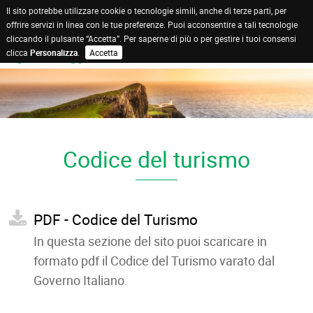
Il sito potrebbe utilizzare cookie o tecnologie simili, anche di terze parti, per
offrire servizi in linea con le tue preferenze. Puoi acconsentire a tali tecnologie
cliccando il pulsante “Accetta”. Per saperne di più o per gestire i tuoi consensi
clicca
Personalizza
.
Accetta
Codice del turismo
PDF - Codice del Turismo
In questa sezione del sito puoi scaricare in
formato pdf il Codice del Turismo varato dal
Governo Italiano.